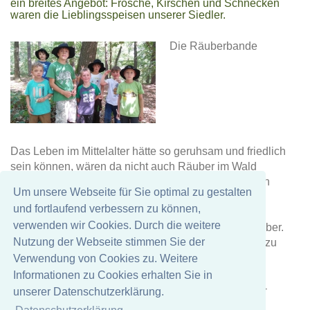
ein breites Angebot: Frösche, Kirschen und Schnecken
waren die Lieblingsspeisen unserer Siedler.
Die Räuberbande
Das Leben im Mittelalter hätte so geruhsam und friedlich
sein können, wären da nicht auch Räuber im Wald
unterwegs gewesen, die so manchem Siedler seinen
Um unsere Webseite für Sie optimal zu gestalten
WERT abluchsten.
und fortlaufend verbessern zu können,
Nach 3 Stunden Spielspaß im mittelalterlichen Wald
verwenden wir Cookies. Durch die weitere
verabschiedeten wir unsere jungen Siedler und Räuber.
Nutzung der Webseite stimmen Sie der
Wir freuen uns darauf, den ein oder anderen wieder zu
treffen, wenn es heißt: Die Siedler sind los…
Verwendung von Cookies zu. Weitere
Euer 8chtsam Ferienspaß-Team
Informationen zu Cookies erhalten Sie in
Cathi – Dagmar - Daniela - Fabian – Sandra - Silke -
unserer Datenschutzerklärung.
Simone