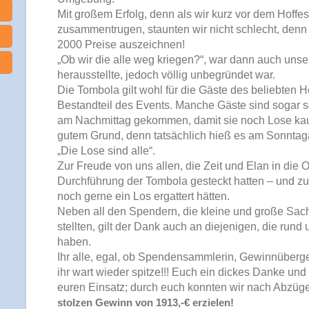
Mit großem Erfolg, denn als wir kurz vor dem Hoffe
zusammentrugen, staunten wir nicht schlecht, denn
2000 Preise auszeichnen!
„Ob wir die alle weg kriegen?“, war dann auch unser
herausstellte, jedoch völlig unbegründet war.
Die Tombola gilt wohl für die Gäste des beliebten Ho
Bestandteil des Events. Manche Gäste sind sogar s
am Nachmittag gekommen, damit sie noch Lose kau
gutem Grund, denn tatsächlich hieß es am Sonnta
„Die Lose sind alle“.
Zur Freude von uns allen, die Zeit und Elan in die 
Durchführung der Tombola gesteckt hatten – und zu
noch gerne ein Los ergattert hätten.
Neben all den Spendern, die kleine und große Sac
stellten, gilt der Dank auch an diejenigen, die rund
haben.
Ihr alle, egal, ob Spendensammlerin, Gewinnüberge
ihr wart wieder spitze!!! Euch ein dickes Danke und 
euren Einsatz; durch euch konnten wir nach Abzüg
stolzen Gewinn von 1913,-€ erzielen!