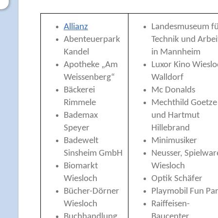
Allianz
Landesmuseum fü
Abenteuerpark
Technik und Arbei
Kandel
in Mannheim
Apotheke „Am
Luxor Kino Wieslo
Weissenberg“
Walldorf
Bäckerei
Mc Donalds
Rimmele
Mechthild Goetze
Bademax
und Hartmut
Speyer
Hillebrand
Badewelt
Minimusiker
Sinsheim GmbH
Neusser, Spielwar
Biomarkt
Wiesloch
Wiesloch
Optik Schäfer
Bücher-Dörner
Playmobil Fun Pa
Wiesloch
Raiffeisen-
Buchhandlung
Baucenter