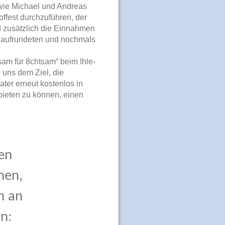
owie Michael und Andreas
offest durchzuführen, der
nd zusätzlich die Einnahmen
 aufrundeten und nochmals
sam für 8chtsam“ beim Ihle-
e uns dem Ziel, die
ter erneut kostenlos in
ieten zu können, einen
den
nen,
h an
n: